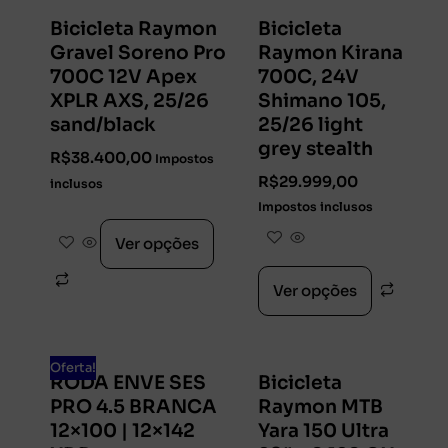
Bicicleta Raymon
Bicicleta
Gravel Soreno Pro
Raymon Kirana
700C 12V Apex
700C, 24V
XPLR AXS, 25/26
Shimano 105,
sand/black
25/26 light
grey stealth
R$
38.400,00
Impostos
R$
29.999,00
inclusos
Impostos inclusos
Ver opções
Ver opções
Oferta!
RODA ENVE SES
Bicicleta
PRO 4.5 BRANCA
Raymon MTB
12×100 | 12×142
Yara 150 Ultra