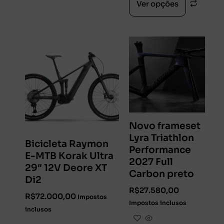
Ver opções
Novo frameset
Lyra Triathlon
Bicicleta Raymon
Performance
E-MTB Korak Ultra
2027 Full
29″ 12V Deore XT
Carbon preto
Di2
R$
27.580,00
R$
72.000,00
Impostos
Impostos inclusos
inclusos