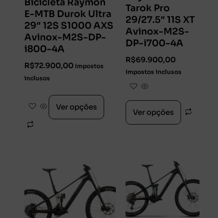
Bicicleta Raymon
Tarok Pro
E-MTB Durok Ultra
29/27.5″ 11S XT
29″ 12S S1000 AXS
Avinox-M2S-
Avinox-M2S-DP-
DP-i700-4A
i800-4A
R$
69.900,00
R$
72.900,00
Impostos
Impostos inclusos
inclusos
Ver opções
Ver opções