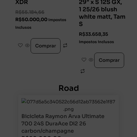
XDR
29″ x S 12S GX,
1 25/26 blush
R$
55.184,66
white matt, Tam
R$
50.000,00
Impostos
S
inclusos
R$
33.658,35
Impostos inclusos
Comprar
Comprar
Road
Bicicleta Raymon Arva Ultimate
700 24S DuraAce Di2 26
carbon/champagne