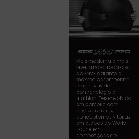
Mais moderna e mais
leve, a nova roda disc
da ENVE garante o
máximo desempenho
em provas de
contrarrelógio e
triathlon. Desenvolvida
em parceria com
nossos atletas,
conquistamos vitórias
em etapas do World
Tour e em
competições do