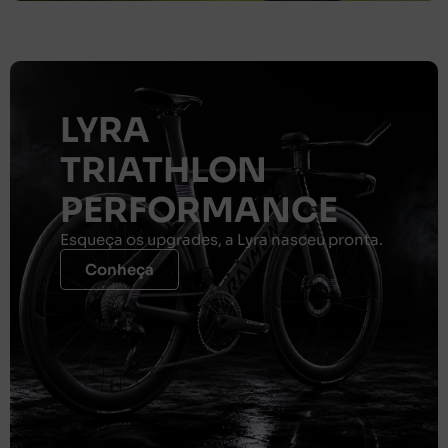
LYRA
TRIATHLON
PERFORMANCE
Esqueça os upgrades, a Lyra nasceu pronta.
Conheça