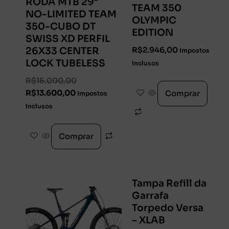
RODA MTB 29″
TEAM 350
NO-LIMITED TEAM
OLYMPIC
350-CUBO DT
EDITION
SWISS XD PERFIL
R$
2.946,00
26X33 CENTER
Impostos
LOCK TUBELESS
inclusos
R$
15.000,00
R$
13.600,00
Comprar
Impostos
inclusos
Comprar
Tampa Refill da
Garrafa
Torpedo Versa
– XLAB