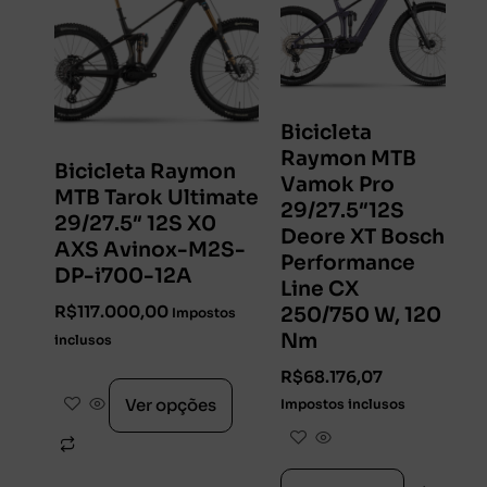
Bicicleta
Raymon MTB
Bicicleta Raymon
Vamok Pro
MTB Tarok Ultimate
29/27.5″12S
29/27.5″ 12S X0
Deore XT Bosch
AXS Avinox-M2S-
Performance
DP-i700-12A
Line CX
R$
117.000,00
250/750 W, 120
Impostos
Nm
inclusos
R$
68.176,07
Ver opções
Impostos inclusos