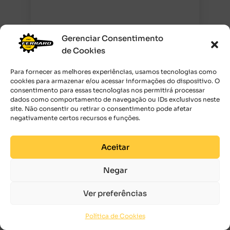
Gerenciar Consentimento
de Cookies
Para fornecer as melhores experiências, usamos tecnologias como
GUIDAO INTEGRADO ENVE SES AR
cookies para armazenar e/ou acessar informações do dispositivo. O
R$
7.268,00
–
R$
7.268,58
Impostos
consentimento para essas tecnologias nos permitirá processar
dados como comportamento de navegação ou IDs exclusivos neste
inclusos
site. Não consentir ou retirar o consentimento pode afetar
negativamente certos recursos e funções.
COMPRAR
Aceitar
Negar
Ver preferências
Política de Cookies