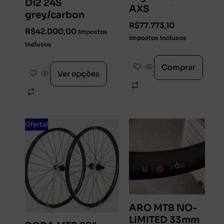
Di2 24S
AXS
grey/carbon
R$
77.773,10
R$
42.000,00
Impostos
Impostos inclusos
inclusos
Comprar
Ver opções
Oferta!
ARO MTB NO-
LIMITED 33mm