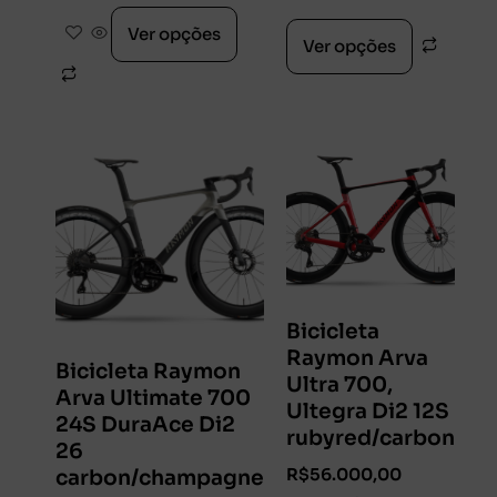
Ver opções
Ver opções
Bicicleta
Raymon Arva
Bicicleta Raymon
Ultra 700,
Arva Ultimate 700
Ultegra Di2 12S
24S DuraAce Di2
rubyred/carbon
26
R$
56.000,00
carbon/champagne