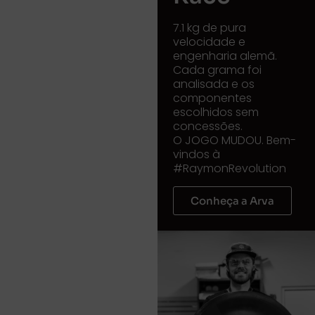
7.1 kg de pura
velocidade e
engenharia alemã.
Cada grama foi
analisada e os
componentes
escolhidos sem
concessões.
O JOGO MUDOU. Bem-
vindos à
#RaymonRevolution
Conheça a Arva