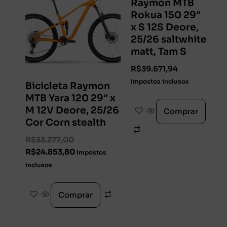
Raymon MTB
Rokua 150 29″
x S 12S Deore,
25/26 saltwhite
matt, Tam S
R$
39.671,94
Impostos inclusos
Bicicleta Raymon
MTB Yara 120 29″ x
M 12V Deore, 25/26
Comprar
Cor Corn stealth
R$
33.277,00
R$
24.853,80
Impostos
inclusos
Comprar