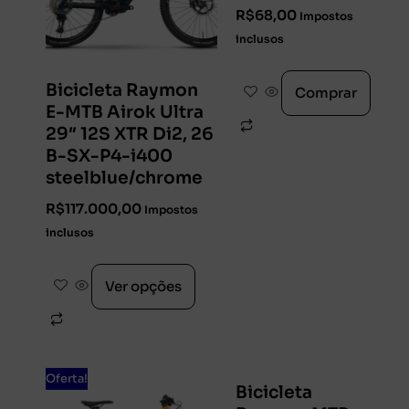
R$
68,00
Impostos
inclusos
Bicicleta Raymon
Comprar
E-MTB Airok Ultra
29″ 12S XTR Di2, 26
B-SX-P4-i400
steelblue/chrome
R$
117.000,00
Impostos
inclusos
Ver opções
Oferta!
Bicicleta