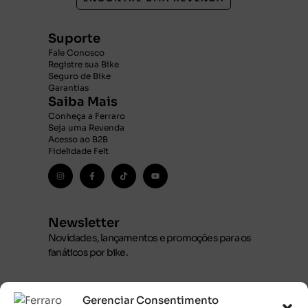
Suporte
Fale Conosco
Registre sua Bike
Seguro de Bike
Garantias
Saiba Mais
Conheça a Ferraro
Seja uma Revenda
Acesso ao B2B
Fidelidade Felt
Newsletter
Novidades, lançamentos e promoções para os
fanáticos por bike.
Gerenciar Consentimento