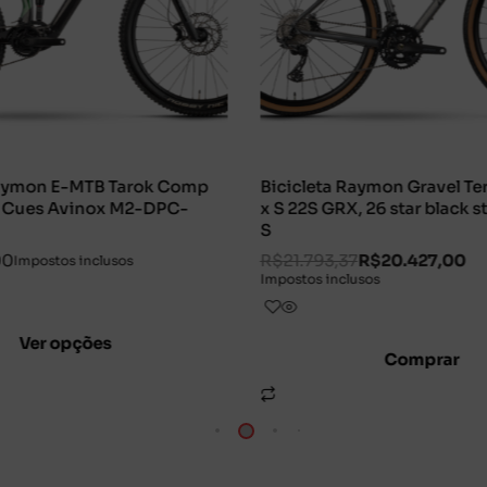
arok Comp
Bicicleta Raymon Gravel Territ Pro 700
M2-DPC-
x S 22S GRX, 26 star black stealth, Tam
S
R$
21.793,37
R$
20.427,00
s
Impostos inclusos
Comprar