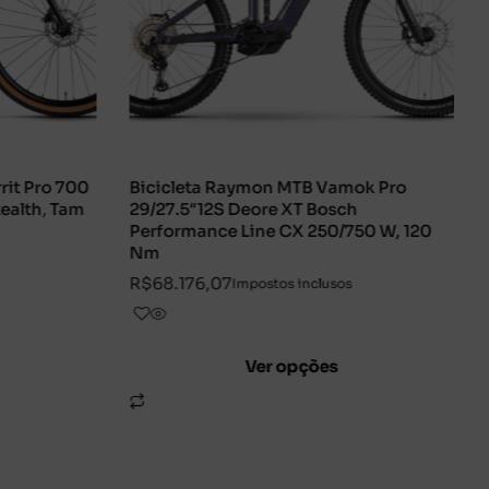
Bicicleta Raymon MTB Vamok Pro
Bicicleta Raymo
29/27.5″12S Deore XT Bosch
29/27.5″ 12S A
Performance Line CX 250/750 W, 120
i700-12A
Nm
R$
87.900,00
Imp
R$
68.176,07
Impostos inclusos
Ve
Ver opções