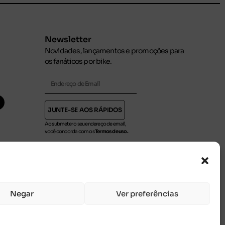
Newsletter
Novidades, lançamentos e promoções para
os fanáticos por bike.
JUNTE-SE AOS RÁPIDOS
Ao submeter o seu endereço de email,
você concorda com os
Termos de uso.
Negar
Ver preferências