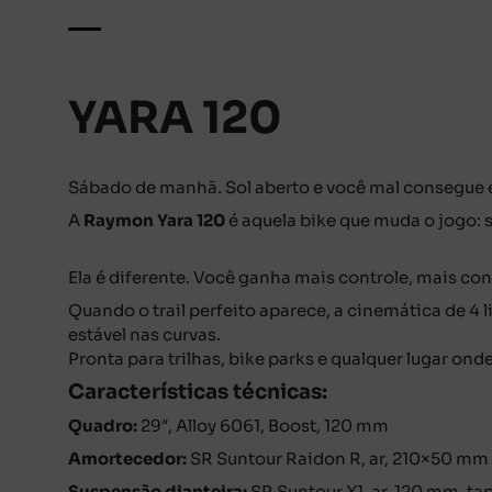
YARA 120
Sábado de manhã. Sol aberto e você mal consegue e
A
Raymon
Yara 120
é aquela bike que muda o jogo: s
Ela é diferente. Você ganha mais controle, mais con
Quando o trail perfeito aparece, a cinemática de 4 
estável nas curvas.
Pronta para trilhas, bike parks e qualquer lugar onde
Características técnicas:
Quadro:
29″, Alloy 6061, Boost, 120 mm
Amortecedor:
SR Suntour
Raidon R, ar, 210×50 mm
Suspensão dianteira:
SR Suntour
X1, ar, 120 mm, ta