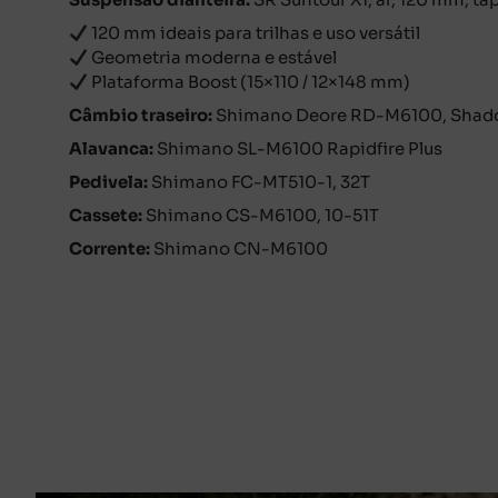
120 mm ideais para trilhas e uso versátil
Geometria moderna e estável
Plataforma Boost (15×110 / 12×148 mm)
Câmbio traseiro:
Shimano
Deore RD-M6100, Shadow
Alavanca:
Shimano
SL-M6100 Rapidfire Plus
Pedivela:
Shimano
FC-MT510-1, 32T
Cassete:
Shimano
CS-M6100, 10-51T
Corrente:
Shimano
CN-M6100