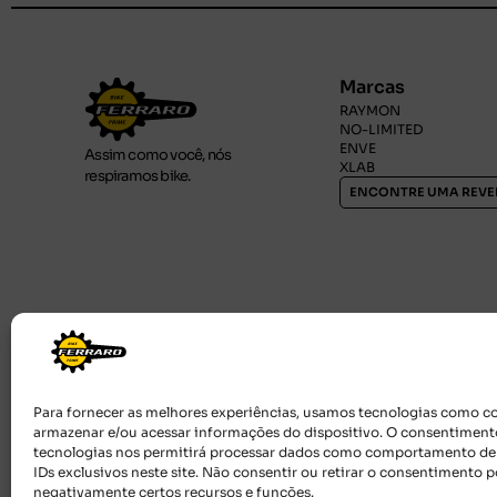
Marcas
RAYMON
NO-LIMITED
ENVE
Assim como você, nós
XLAB
respiramos bike.
ENCONTRE UMA REV
Para fornecer as melhores experiências, usamos tecnologias como c
armazenar e/ou acessar informações do dispositivo. O consentiment
tecnologias nos permitirá processar dados como comportamento d
IDs exclusivos neste site. Não consentir ou retirar o consentimento p
negativamente certos recursos e funções.