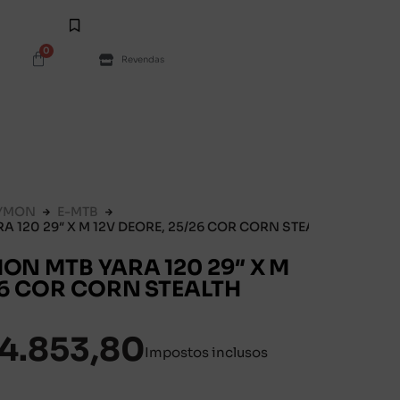
0
Revendas
YMON
E-MTB
A 120 29″ X M 12V DEORE, 25/26 COR CORN STEALTH
ON MTB YARA 120 29″ X M
26 COR CORN STEALTH
4.853,80
Impostos inclusos