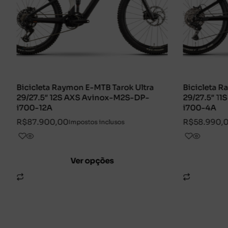
aymon E-MTB Tarok Ultra
Bicicleta Raymon E-MTB T
2S AXS Avinox-M2S-DP-
29/27.5″ 11S Cues Avinox 
i700-4A
00
R$
58.990,00
Impostos inclusos
Impostos incluso
Ver opções
Ver opções