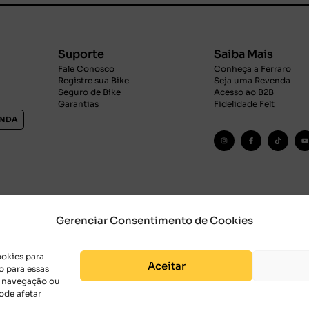
Suporte
Saiba Mais
Fale Conosco
Conheça a Ferraro
Registre sua Bike
Seja uma Revenda
Seguro de Bike
Acesso ao B2B
Garantias
Fidelidade Felt
ENDA
Gerenciar Consentimento de Cookies
ookies para
Aceitar
o para essas
e navegação ou
ode afetar