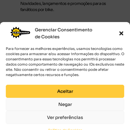
Novidades, lançamentos e promoções para os
fanáticos por bike.
Gerenciar Consentimento
de Cookies
JUNTE-SE AOS RÁPIDOS
Para fornecer as melhores experiências, usamos tecnologias como
Ao submeter o seu endereço de email,
cookies para armazenar e/ou acessar informações do dispositivo. O
você concorda com os
Termos de uso.
consentimento para essas tecnologias nos permitirá processar
dados como comportamento de navegação ou IDs exclusivos neste
site. Não consentir ou retirar o consentimento pode afetar
negativamente certos recursos e funções.
Aceitar
Negar
Ver preferências
2026 © Bike Prime Importadora Ltda. 38.321.448/0001-80