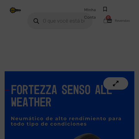
Minha
Conta
0
Revendas