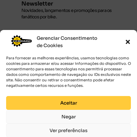
Newsletter
Novidades, lançamentos e promoções para os
fanáticos por bike.
Gerenciar Consentimento
de Cookies
JUNTE-SE AOS RÁPIDOS
Para fornecer as melhores experiências, usamos tecnologias como
Ao submeter o seu endereço de email,
cookies para armazenar e/ou acessar informações do dispositivo. O
você concorda com os
Termos de uso.
consentimento para essas tecnologias nos permitirá processar
dados como comportamento de navegação ou IDs exclusivos neste
site. Não consentir ou retirar o consentimento pode afetar
negativamente certos recursos e funções.
Aceitar
Negar
Ver preferências
2026 © Bike Prime Importadora Ltda. 38.321.448/0001-80