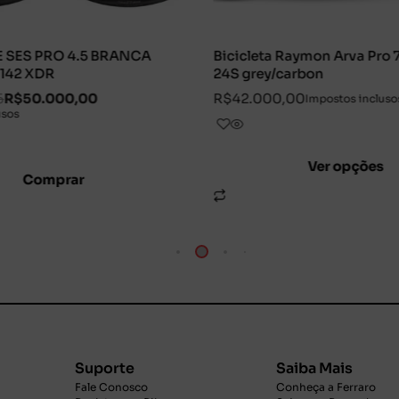
cleta Raymon Arva Pro 700, 105 Di2
Bicicleta Raymon Ki
grey/carbon
Shimano 105 Di2, 25
stealth
2.000,00
Impostos inclusos
R$
42.000,00
R$
36.
Impostos inclusos
Ver opções
Ver o
Suporte
Saiba Mais
Fale Conosco
Conheça a Ferraro