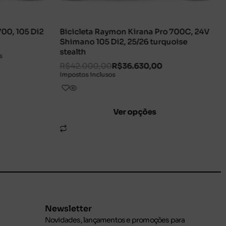
rana Pro 700C, 24V
Bicicleta Raymon Arva Ultimate 700
/26 turquoise
24S DuraAce Di2 26
carbon/champagne
630,00
R$
90.000,00
Impostos inclusos
Ver opções
pções
Newsletter
Novidades, lançamentos e promoções para