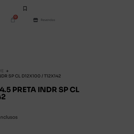
0
Revendas
VE
DR SP CL D12X100 / T12X142
4.5 PRETA INDR SP CL
42
inclusos