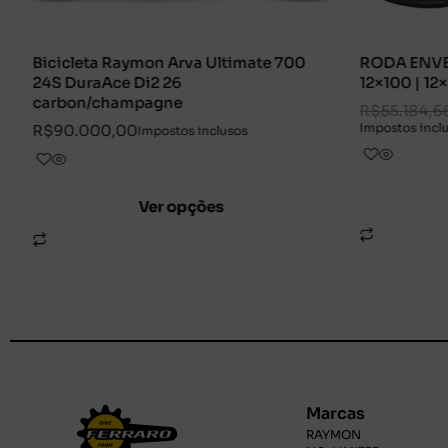
 700
RODA ENVE SES PRO 4.5 BRANCA
Bici
12×100 | 12×142 XDR
24S 
R$
55.184,66
R$
50.000,00
R$
4
Impostos inclusos
Comprar
Marcas
RAYMON