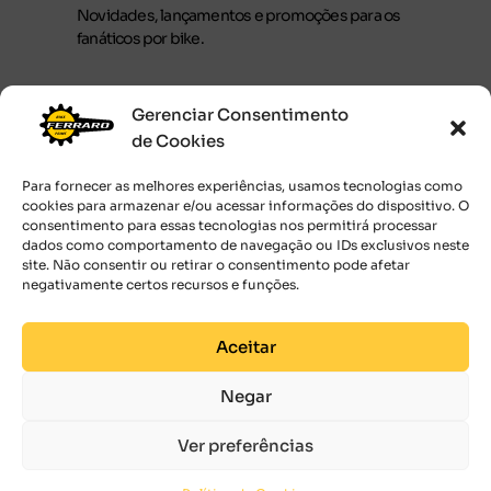
Novidades, lançamentos e promoções para os
fanáticos por bike.
Gerenciar Consentimento
de Cookies
JUNTE-SE AOS RÁPIDOS
Para fornecer as melhores experiências, usamos tecnologias como
Ao submeter o seu endereço de email,
cookies para armazenar e/ou acessar informações do dispositivo. O
você concorda com os
Termos de uso.
consentimento para essas tecnologias nos permitirá processar
dados como comportamento de navegação ou IDs exclusivos neste
site. Não consentir ou retirar o consentimento pode afetar
negativamente certos recursos e funções.
Aceitar
Negar
Ver preferências
2026 © Bike Prime Importadora Ltda. 38.321.448/0001-80