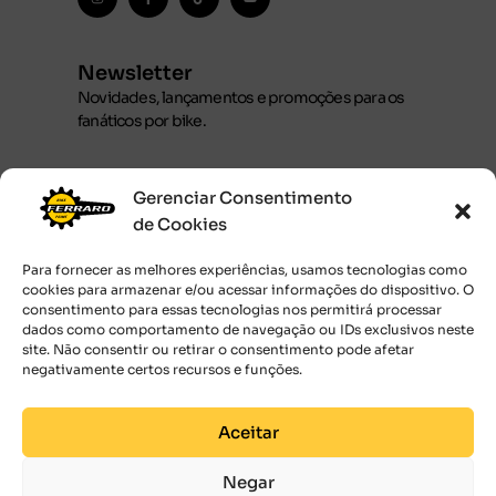
Newsletter
Novidades, lançamentos e promoções para os
fanáticos por bike.
Gerenciar Consentimento
de Cookies
JUNTE-SE AOS RÁPIDOS
Para fornecer as melhores experiências, usamos tecnologias como
Ao submeter o seu endereço de email,
cookies para armazenar e/ou acessar informações do dispositivo. O
você concorda com os
Termos de uso.
consentimento para essas tecnologias nos permitirá processar
dados como comportamento de navegação ou IDs exclusivos neste
site. Não consentir ou retirar o consentimento pode afetar
negativamente certos recursos e funções.
Aceitar
Negar