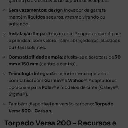
garrafa padrão através do suporte telescópico.
Sem vazamentos:
design inovador da garrafa
mantém líquidos seguros, mesmo virando ou
agitando.
Instalação limpa:
fixação com 2 suportes que clipam
e prendem com velcro – sem abraçadeiras, elásticos
ou fitas isolantes.
Compatibilidade ampla:
ajusta-se a aerobars de
70
mm a 150 mm
(centro a centro).
Tecnologia integrada:
suporte de computador
compatível com
Garmin®
e
Wahoo®
. Adaptadores
opcionais para
Polar®
e modelos de cinta (Cateye®,
Sigma®).
Também disponível em versão carbono:
Torpedo
Versa 500 – Carbon
.
Torpedo Versa 200 – Recursos e